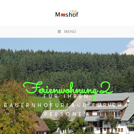
MENÜ
Ferienwohnung 2
FÜR IHREN
BAUERNHOFURLAUB FÜR 2-4
PERSONEN