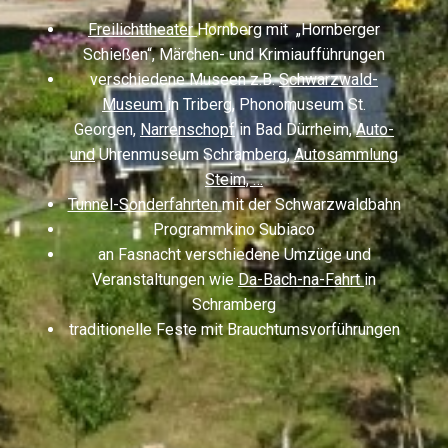
Freilichttheater
Hornberg mit „Hornberger
Schießen“, Märchen- und Krimiaufführungen
verschiedene Museen z.B.
Schwarzwald-
Museum
in Triberg, Phonomuseum St.
Georgen,
Narrenschopf
in Bad Dürrheim,
Auto-
und
Uhrenmuseum
Schramberg,
Autosammlung
Steim,
…
Tunnel-Sonderfahrten
mit der Schwarzwaldbahn
Programmkino Subiaco
an Fasnacht verschiedene Umzüge und
Veranstaltungen wie
Da-
Bach-na-Fahrt
in
Schramberg
traditionelle Feste mit Brauchtumsvorführungen