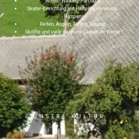
Nordic-Walking-Parcours
Skater-Einrichtung mit Halfpipe, Pyramide,
Rampen
Reiten, Angeln, Tennis, Squash
Skilifte und viele gespurte Loipen im Winter
UNSERE KULTUR