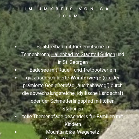
IM UMKREIS VON CA.
10KM
Spaßfreibad
mit Riesenrutsche in
Tennenbronn,
Hallenbad im Stadtteil Sulgen
und
in St. Georgen
Badesee mit Ruder- und Tretbootverleih
gut ausgeschilderte
Wanderwege
(u.a. der
prämierte Genießerpfad „Auerhahnweg“) durch
die abwechslungsreiche, idyllische Landschaft
oder der
Schmetterlingspfad
mit tollen
Stationen
tolle Themenpfade besonders für Familien mit
Kindern
Mountainbike-Wegenetz