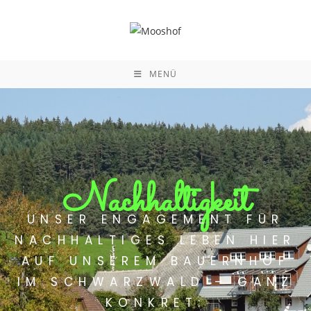
MENÜ
Nachhaltigkeit
UNSER ENGAGEMENT FÜR
NACHHALTIGES LEBEN HIER
AUF UNSEREM BAUERNHOF
IM SCHWARZWALD – GANZ
KONKRET: